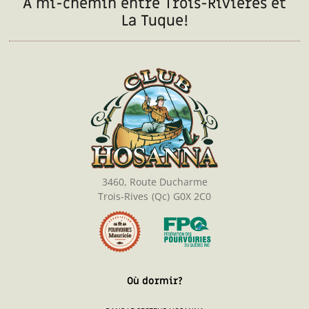
À mi-chemin entre Trois-Rivières et
La Tuque!
3460, Route Ducharme
Trois-Rives
(Qc)
G0X 2C0
Où dormir?