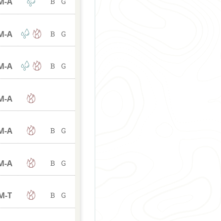
M
-A
B
G
M
-A
B
G
M
-A
B
G
M
-A
M
-A
B
G
M
-A
B
G
M
-T
B
G