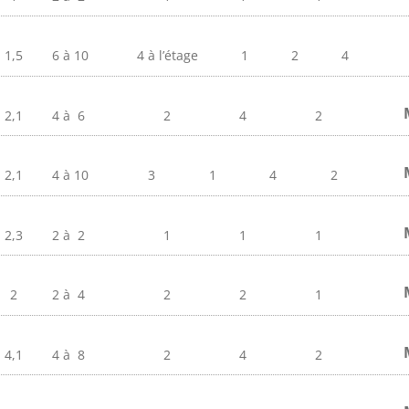
1,5
6 à
10
4 à l’étage
1
2
4
2,1
4 à
6
2
4
2
2,1
4 à
10
3
1
4
2
2,3
2 à
2
1
1
1
2
2 à
4
2
2
1
4,1
4 à
8
2
4
2