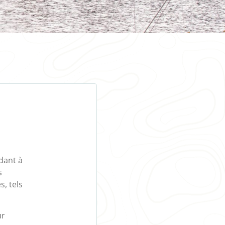
dant à
s
s, tels
ur