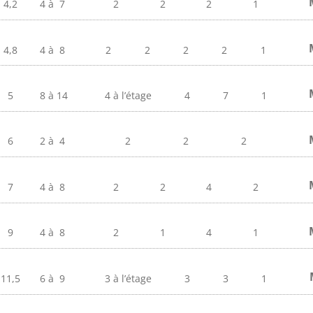
4,2
4 à
7
2
2
2
1
4,8
4 à
8
2
2
2
2
1
5
8 à
14
4 à l’étage
4
7
1
6
2 à
4
2
2
2
7
4 à
8
2
2
4
2
9
4 à
8
2
1
4
1
11,5
6 à
9
3 à l’étage
3
3
1