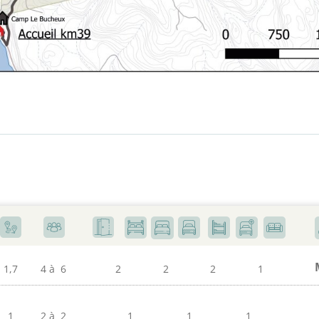
1,7
4 à
6
2
2
2
1
1
2 à
2
1
1
1