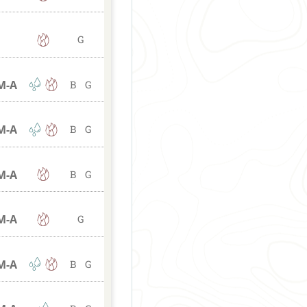
G
M
-A
B
G
M
-A
B
G
M
-A
B
G
M
-A
G
M
-A
B
G