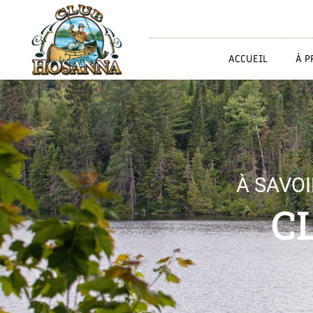
ACCUEIL
À P
À SAVO
C