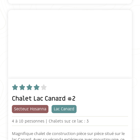





Chalet Lac Canard #2
Secteur Hosanna
Lac Canard
4 à
10 personnes |
Chalets sur ce lac : 3
Magnifique chalet de construction pièce sur pièce situé sur le
lac Canard. Avec sa véranda extérieure avec moustiquaire, ce...