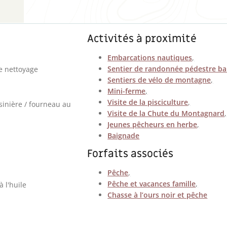
Activités à proximité
Embarcations nautiques
,
Sentier de randonnée pédestre ba
de nettoyage
Sentiers de vélo de montagne
,
Mini-ferme
,
Visite de la pisciculture
,
sinière / fourneau au
Visite de la Chute du Montagnard
,
Jeunes pêcheurs en herbe
,
Baignade
Forfaits associés
Pêche
,
Pêche et vacances famille
,
à l'huile
Chasse à l’ours noir et pêche