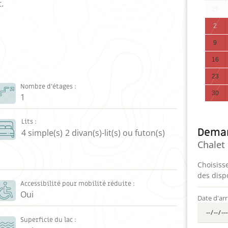
.
26
2
9
16
23
Nombre d’étages :
30
1
Lits :
Deman
4 simple(s)
2 divan(s)-lit(s) ou futon(s)
Chalet 
Choisisse
des dispo
Accessibilité pour mobilité réduite :
Oui
Date d'arr
Superficie du lac :