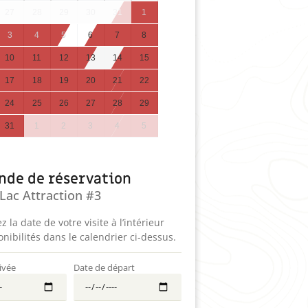
27
28
29
30
31
1
3
4
5
6
7
8
10
11
12
13
14
15
17
18
19
20
21
22
24
25
26
27
28
29
31
1
2
3
4
5
de de réservation
Lac Attraction #3
z la date de votre visite à l’intérieur
nibilités dans le calendrier ci-dessus.
ivée
Date de départ