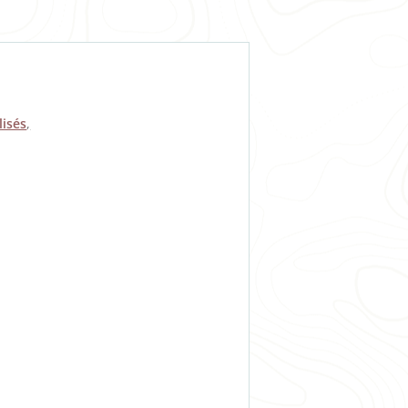
lisés
,