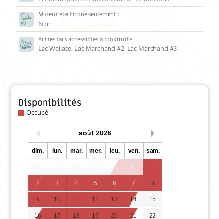
Moteur électrique seulement :
Non
Autres lacs accessibles à proximité :
Lac Wallace, Lac Marchand #2, Lac Marchand #3
Disponibilités
Occupé
août
2026
dim.
lun.
mar.
mer.
jeu.
ven.
sam.
26
27
28
29
30
31
1
2
3
4
5
6
7
8
9
10
11
12
13
14
15
16
17
18
19
20
21
22