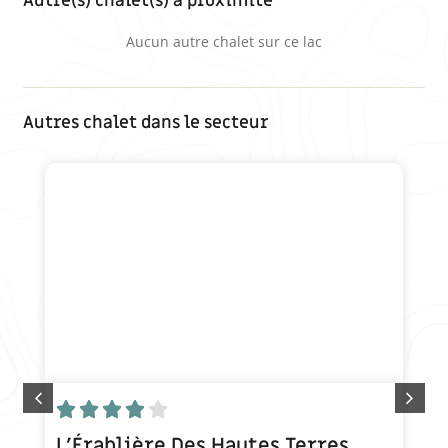
Autre(s) chalet(s) à proximité
Aucun autre chalet sur ce lac
Autres chalet dans le secteur





L’Érablière Des Hautes Terres