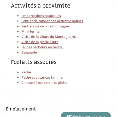
Activités à proximité
Embarcations nautiques
,
Sentier de randonnée pédestre balisés
,
Sentiers de vélo de montagne
,
Mini-ferme
,
Visite de la Chute du Montagnard
,
Visite de la pisciculture
,
Jeunes pêcheurs en herbe
,
Baignade
Forfaits associés
Pêche
,
Pêche et vacances famille
,
Chasse à l’ours noir et pêche
Emplacement
Télécharger la carte