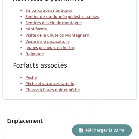
Embarcations nautiques
,
Sentier de randonnée pédestre balisés
,
Sentiers de vélo de montagne
,
Mini-ferme
,
Visite de la Chute du Montagnard
,
Visite de la pisciculture
,
Jeunes pêcheurs en herbe
,
Baignade
Forfaits associés
Pêche
,
Pêche et vacances famille
,
Chasse à l’ours noir et pêche
Emplacement
Télécharger la carte